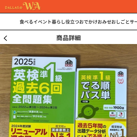
食べる
イベント
暮らし
役立つ
おでかけ
おみせ
おしごと
サ
商品詳細