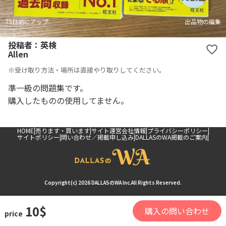
75日前にアップ
出品物の編集
投稿者：英検
Allen
※受け取り方法・場所は直接やり取りしてください。
準一級の問題集です。
購入したものの使用してません。
HOME
売ります・買います
サイト運営会社情報
プライバシーポリシー
サイトポリシー
問い合わせ／掲載申し込み
DALLASのWA掲載のご案内
Copyright(c) 2026 DALLASのWA Inc.All Rights Reserved.
10$
購入の問い合わせ
price