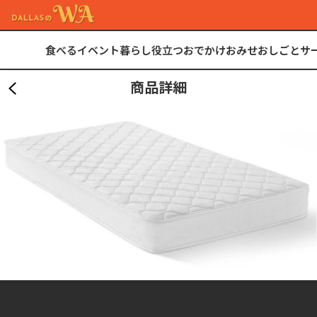
食べる
イベント
暮らし
役立つ
おでかけ
おみせ
おしごと
サ
商品詳細