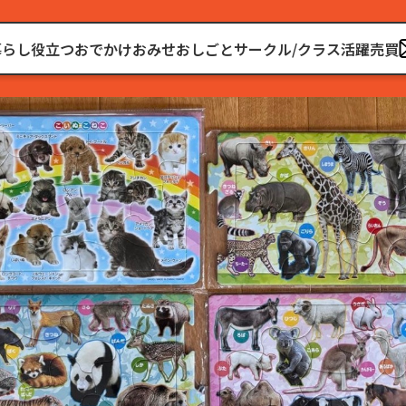
暮らし
役立つ
おでかけ
おみせ
おしごと
サークル/クラス
活躍
売買