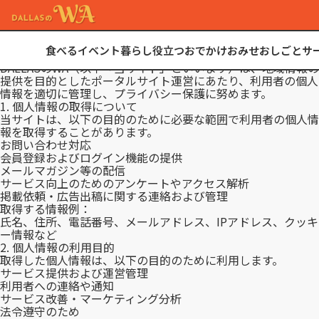
プライバシーポリシー
食べる
イベント
暮らし
役立つ
おでかけ
おみせ
おしごと
サ
プライバシーポリシー
DALLASのWA（以下「当サイト」といいます）は、地域情報の
提供を目的としたポータルサイト運営にあたり、利用者の個人
情報を適切に管理し、プライバシー保護に努めます。
1. 個人情報の取得について
当サイトは、以下の目的のために必要な範囲で利用者の個人情
報を取得することがあります。
お問い合わせ対応
会員登録およびログイン機能の提供
メールマガジン等の配信
サービス向上のためのアンケートやアクセス解析
掲載依頼・広告出稿に関する連絡および管理
取得する情報例：
氏名、住所、電話番号、メールアドレス、IPアドレス、クッキ
ー情報など
2. 個人情報の利用目的
取得した個人情報は、以下の目的のために利用します。
サービス提供および運営管理
利用者への連絡や通知
サービス改善・マーケティング分析
法令遵守のため